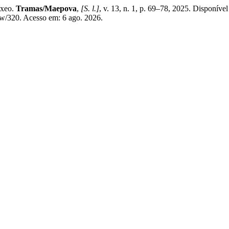
oxeo.
Tramas/Maepova
,
[S. l.]
, v. 13, n. 1, p. 69–78, 2025. Disponíve
iew/320. Acesso em: 6 ago. 2026.