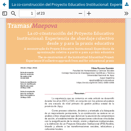
La co-construcción del Proyecto Educativo Institucional: Experiencia de abordaje colectivo desde y para la praxis educativa