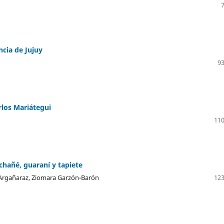
ncia de Jujuy
93
rlos Mariátegui
110
chañé, guaraní y tapiete
Argañaraz, Ziomara Garzón-Barón
123