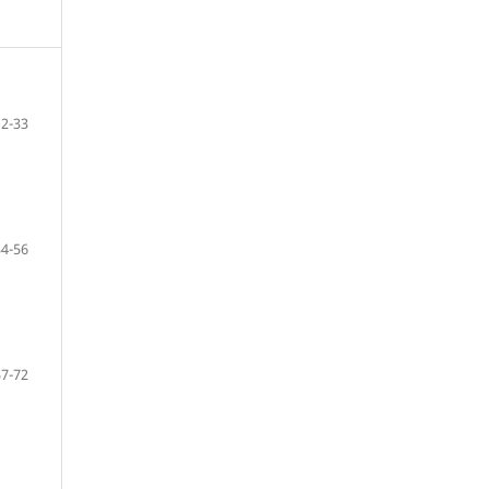
12-33
34-56
57-72